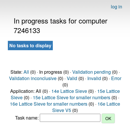
log in
In progress tasks for computer
7246133
No tasks to display
State:
All
(0) · In progress (0) ·
Validation pending
(0) ·
Validation inconclusive
(0) ·
Valid
(0) ·
Invalid
(0) ·
Error
(0)
Application: All (0) ·
14e Lattice Sieve
(0) ·
15e Lattice
Sieve
(0) ·
15e Lattice Sieve for smaller numbers
(0) ·
16e Lattice Sieve for smaller numbers
(0) ·
16e Lattice
Sieve V5
(0)
Task name: