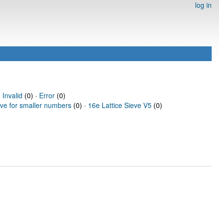
log in
·
Invalid
(0) ·
Error
(0)
eve for smaller numbers
(0) ·
16e Lattice Sieve V5
(0)