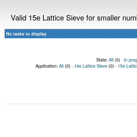
Valid 15e Lattice Sieve for smaller nu
No tasks to display
State:
All
(0) ·
In pro
Application:
All
(0) ·
14e Lattice Sieve
(0) ·
15e Latti