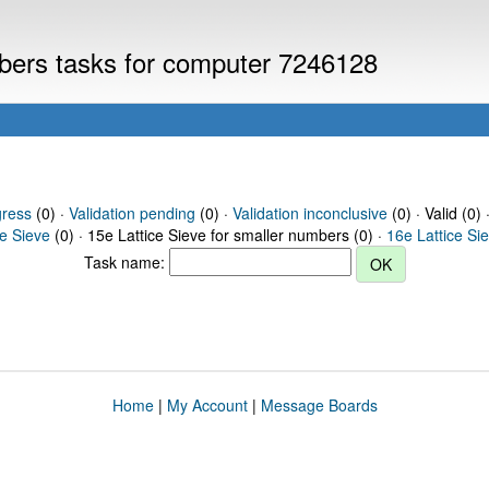
mbers tasks for computer 7246128
gress
(0) ·
Validation pending
(0) ·
Validation inconclusive
(0) · Valid (0) 
ce Sieve
(0) · 15e Lattice Sieve for smaller numbers (0) ·
16e Lattice Si
Task name:
Home
|
My Account
|
Message Boards