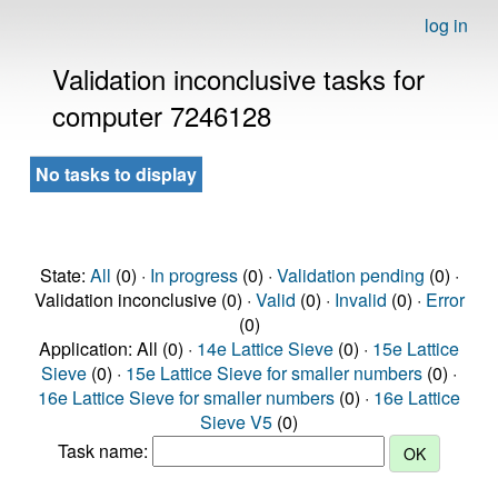
log in
Validation inconclusive tasks for
computer 7246128
No tasks to display
State:
All
(0) ·
In progress
(0) ·
Validation pending
(0) ·
Validation inconclusive (0) ·
Valid
(0) ·
Invalid
(0) ·
Error
(0)
Application: All (0) ·
14e Lattice Sieve
(0) ·
15e Lattice
Sieve
(0) ·
15e Lattice Sieve for smaller numbers
(0) ·
16e Lattice Sieve for smaller numbers
(0) ·
16e Lattice
Sieve V5
(0)
Task name: