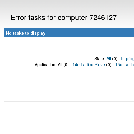
Error tasks for computer 7246127
No tasks to display
State:
All
(0) ·
In pro
Application: All (0) ·
14e Lattice Sieve
(0) ·
15e Latti