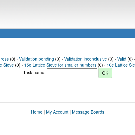
gress
(0) ·
Validation pending
(0) ·
Validation inconclusive
(0) ·
Valid
(0) 
ce Sieve
(0) ·
15e Lattice Sieve for smaller numbers
(0) ·
16e Lattice Si
Task name:
Home
|
My Account
|
Message Boards