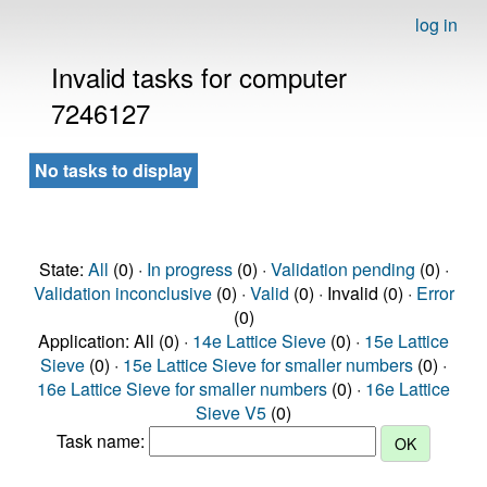
log in
Invalid tasks for computer
7246127
No tasks to display
State:
All
(0) ·
In progress
(0) ·
Validation pending
(0) ·
Validation inconclusive
(0) ·
Valid
(0) · Invalid (0) ·
Error
(0)
Application: All (0) ·
14e Lattice Sieve
(0) ·
15e Lattice
Sieve
(0) ·
15e Lattice Sieve for smaller numbers
(0) ·
16e Lattice Sieve for smaller numbers
(0) ·
16e Lattice
Sieve V5
(0)
Task name: