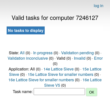
log in
Valid tasks for computer 7246127
No tasks to display
State:
All
(0) ·
In progress
(0) ·
Validation pending
(0) ·
Validation inconclusive
(0) · Valid (0) ·
Invalid
(0) ·
Error
(0)
Application: All (0) ·
14e Lattice Sieve
(0) ·
15e Lattice
Sieve
(0) ·
15e Lattice Sieve for smaller numbers
(0) ·
16e Lattice Sieve for smaller numbers
(0) ·
16e Lattice
Sieve V5
(0)
Task name: