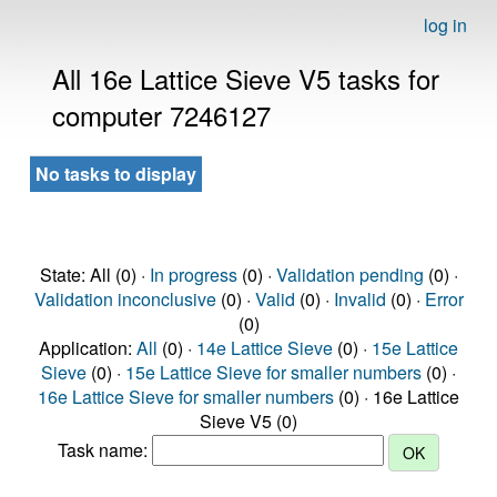
log in
All 16e Lattice Sieve V5 tasks for
computer 7246127
No tasks to display
State: All (0) ·
In progress
(0) ·
Validation pending
(0) ·
Validation inconclusive
(0) ·
Valid
(0) ·
Invalid
(0) ·
Error
(0)
Application:
All
(0) ·
14e Lattice Sieve
(0) ·
15e Lattice
Sieve
(0) ·
15e Lattice Sieve for smaller numbers
(0) ·
16e Lattice Sieve for smaller numbers
(0) · 16e Lattice
Sieve V5 (0)
Task name: