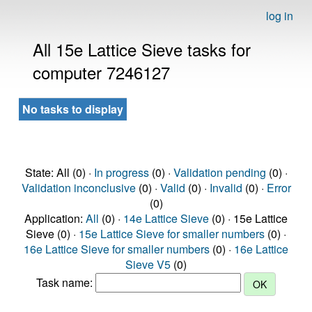
log in
All 15e Lattice Sieve tasks for
computer 7246127
No tasks to display
State: All (0) ·
In progress
(0) ·
Validation pending
(0) ·
Validation inconclusive
(0) ·
Valid
(0) ·
Invalid
(0) ·
Error
(0)
Application:
All
(0) ·
14e Lattice Sieve
(0) · 15e Lattice
Sieve (0) ·
15e Lattice Sieve for smaller numbers
(0) ·
16e Lattice Sieve for smaller numbers
(0) ·
16e Lattice
Sieve V5
(0)
Task name: