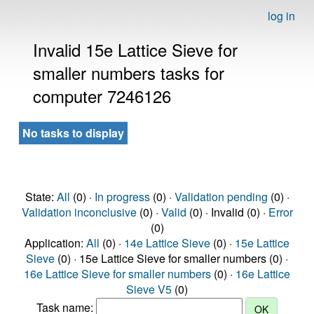
log in
Invalid 15e Lattice Sieve for
smaller numbers tasks for
computer 7246126
No tasks to display
State:
All
(0) ·
In progress
(0) ·
Validation pending
(0) ·
Validation inconclusive
(0) ·
Valid
(0) · Invalid (0) ·
Error
(0)
Application:
All
(0) ·
14e Lattice Sieve
(0) ·
15e Lattice
Sieve
(0) · 15e Lattice Sieve for smaller numbers (0) ·
16e Lattice Sieve for smaller numbers
(0) ·
16e Lattice
Sieve V5
(0)
Task name: