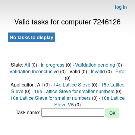
log in
Valid tasks for computer 7246126
No tasks to display
State:
All
(0) ·
In progress
(0) ·
Validation pending
(0) ·
Validation inconclusive
(0) · Valid (0) ·
Invalid
(0) ·
Error
(0)
Application: All (0) ·
14e Lattice Sieve
(0) ·
15e Lattice
Sieve
(0) ·
15e Lattice Sieve for smaller numbers
(0) ·
16e Lattice Sieve for smaller numbers
(0) ·
16e Lattice
Sieve V5
(0)
Task name: