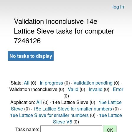
log in
Validation inconclusive 14e
Lattice Sieve tasks for computer
7246126
No tasks to display
State:
All
(0) ·
In progress
(0) ·
Validation pending
(0) ·
Validation inconclusive (0) ·
Valid
(0) ·
Invalid
(0) ·
Error
(0)
Application:
All
(0) · 14e Lattice Sieve (0) ·
15e Lattice
Sieve
(0) ·
15e Lattice Sieve for smaller numbers
(0) ·
16e Lattice Sieve for smaller numbers
(0) ·
16e Lattice
Sieve V5
(0)
Task name: