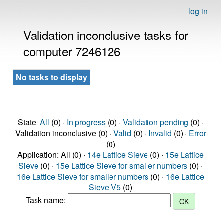
log in
Validation inconclusive tasks for
computer 7246126
No tasks to display
State:
All
(0) ·
In progress
(0) ·
Validation pending
(0) ·
Validation inconclusive (0) ·
Valid
(0) ·
Invalid
(0) ·
Error
(0)
Application: All (0) ·
14e Lattice Sieve
(0) ·
15e Lattice
Sieve
(0) ·
15e Lattice Sieve for smaller numbers
(0) ·
16e Lattice Sieve for smaller numbers
(0) ·
16e Lattice
Sieve V5
(0)
Task name: