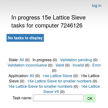
log in
In progress 15e Lattice Sieve
tasks for computer 7246126
No tasks to display
State:
All
(0) · In progress (0) ·
Validation pending
(0) ·
Validation inconclusive
(0) ·
Valid
(0) ·
Invalid
(0) ·
Error
(0)
Application:
All
(0) ·
14e Lattice Sieve
(0) · 15e Lattice
Sieve (0) ·
15e Lattice Sieve for smaller numbers
(0) ·
16e Lattice Sieve for smaller numbers
(0) ·
16e Lattice
Sieve V5
(0)
Task name: