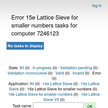
log in
Error 15e Lattice Sieve for
smaller numbers tasks for
computer 7246123
No tasks to display
State:
All
(0) ·
In progress
(0) ·
Validation pending
(0) ·
Validation inconclusive
(0) ·
Valid
(0) ·
Invalid
(0) · Error
(0)
Application:
All
(0) ·
14e Lattice Sieve
(0) ·
15e Lattice
Sieve
(0) · 15e Lattice Sieve for smaller numbers (0) ·
16e Lattice Sieve for smaller numbers
(0) ·
16e Lattice
Sieve V5
(0)
Task name: