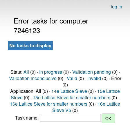
log in
Error tasks for computer
7246123
No tasks to display
State:
All
(0) ·
In progress
(0) ·
Validation pending
(0) ·
Validation inconclusive
(0) ·
Valid
(0) ·
Invalid
(0) · Error
(0)
Application: All (0) ·
14e Lattice Sieve
(0) ·
15e Lattice
Sieve
(0) ·
15e Lattice Sieve for smaller numbers
(0) ·
16e Lattice Sieve for smaller numbers
(0) ·
16e Lattice
Sieve V5
(0)
Task name: