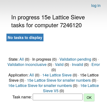
log in
In progress 15e Lattice Sieve
tasks for computer 7246120
No tasks to display
State:
All
(0) · In progress (0) ·
Validation pending
(0) ·
Validation inconclusive
(0) ·
Valid
(0) ·
Invalid
(0) ·
Error
(0)
Application:
All
(0) ·
14e Lattice Sieve
(0) · 15e Lattice
Sieve (0) ·
15e Lattice Sieve for smaller numbers
(0) ·
16e Lattice Sieve for smaller numbers
(0) ·
16e Lattice
Sieve V5
(0)
Task name: