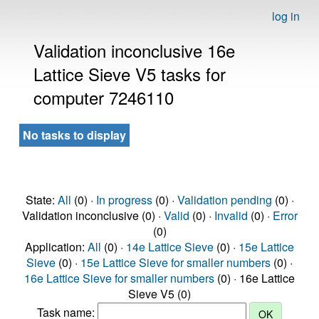
log in
Validation inconclusive 16e
Lattice Sieve V5 tasks for
computer 7246110
No tasks to display
State:
All
(0) ·
In progress
(0) ·
Validation pending
(0) ·
Validation inconclusive (0) ·
Valid
(0) ·
Invalid
(0) ·
Error
(0)
Application:
All
(0) ·
14e Lattice Sieve
(0) ·
15e Lattice
Sieve
(0) ·
15e Lattice Sieve for smaller numbers
(0) ·
16e Lattice Sieve for smaller numbers
(0) · 16e Lattice
Sieve V5 (0)
Task name: