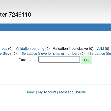
uter 7246110
gress
(0) ·
Validation pending
(0) · Validation inconclusive (0) ·
Valid
(0) 
ce Sieve
(0) ·
15e Lattice Sieve for smaller numbers
(0) ·
16e Lattice Si
Task name:
Home
|
My Account
|
Message Boards