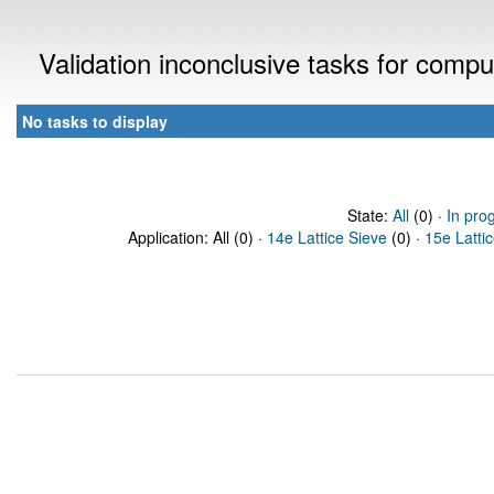
Validation inconclusive tasks for comp
No tasks to display
State:
All
(0) ·
In pro
Application: All (0) ·
14e Lattice Sieve
(0) ·
15e Latti