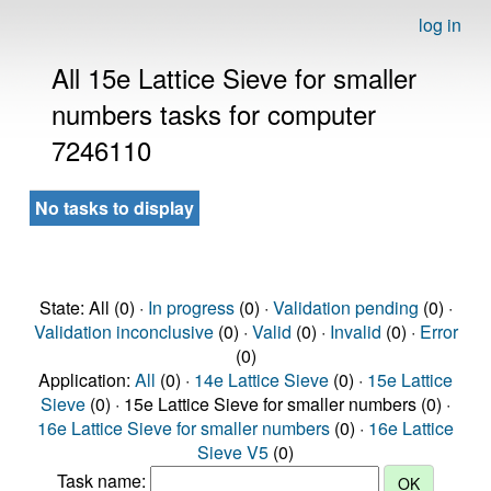
log in
All 15e Lattice Sieve for smaller
numbers tasks for computer
7246110
No tasks to display
State: All (0) ·
In progress
(0) ·
Validation pending
(0) ·
Validation inconclusive
(0) ·
Valid
(0) ·
Invalid
(0) ·
Error
(0)
Application:
All
(0) ·
14e Lattice Sieve
(0) ·
15e Lattice
Sieve
(0) · 15e Lattice Sieve for smaller numbers (0) ·
16e Lattice Sieve for smaller numbers
(0) ·
16e Lattice
Sieve V5
(0)
Task name: