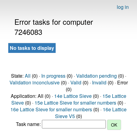
log in
Error tasks for computer
7246083
No tasks to display
State:
All
(0) ·
In progress
(0) ·
Validation pending
(0) ·
Validation inconclusive
(0) ·
Valid
(0) ·
Invalid
(0) · Error
(0)
Application: All (0) ·
14e Lattice Sieve
(0) ·
15e Lattice
Sieve
(0) ·
15e Lattice Sieve for smaller numbers
(0) ·
16e Lattice Sieve for smaller numbers
(0) ·
16e Lattice
Sieve V5
(0)
Task name: