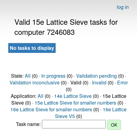
log in
Valid 15e Lattice Sieve tasks for
computer 7246083
No tasks to display
State:
All
(0) ·
In progress
(0) ·
Validation pending
(0) ·
Validation inconclusive
(0) · Valid (0) ·
Invalid
(0) ·
Error
(0)
Application:
All
(0) ·
14e Lattice Sieve
(0) · 15e Lattice
Sieve (0) ·
15e Lattice Sieve for smaller numbers
(0) ·
16e Lattice Sieve for smaller numbers
(0) ·
16e Lattice
Sieve V5
(0)
Task name: