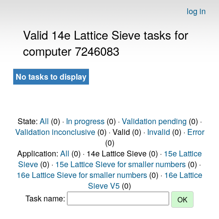
log in
Valid 14e Lattice Sieve tasks for
computer 7246083
No tasks to display
State:
All
(0) ·
In progress
(0) ·
Validation pending
(0) ·
Validation inconclusive
(0) · Valid (0) ·
Invalid
(0) ·
Error
(0)
Application:
All
(0) · 14e Lattice Sieve (0) ·
15e Lattice
Sieve
(0) ·
15e Lattice Sieve for smaller numbers
(0) ·
16e Lattice Sieve for smaller numbers
(0) ·
16e Lattice
Sieve V5
(0)
Task name: