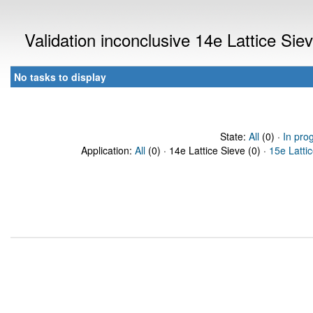
Validation inconclusive 14e Lattice Si
No tasks to display
State:
All
(0) ·
In pro
Application:
All
(0) · 14e Lattice Sieve (0) ·
15e Latti