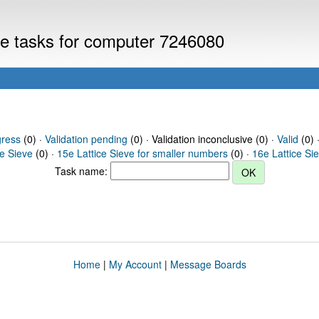
eve tasks for computer 7246080
gress
(0) ·
Validation pending
(0) · Validation inconclusive (0) ·
Valid
(0) 
ce Sieve
(0) ·
15e Lattice Sieve for smaller numbers
(0) ·
16e Lattice Si
Task name:
Home
|
My Account
|
Message Boards