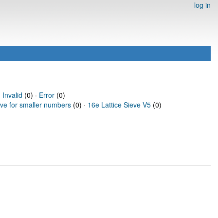
log in
·
Invalid
(0) ·
Error
(0)
eve for smaller numbers
(0) ·
16e Lattice Sieve V5
(0)