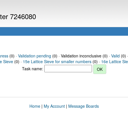
uter 7246080
gress
(0) ·
Validation pending
(0) · Validation inconclusive (0) ·
Valid
(0) 
ce Sieve
(0) ·
15e Lattice Sieve for smaller numbers
(0) ·
16e Lattice Si
Task name:
Home
|
My Account
|
Message Boards