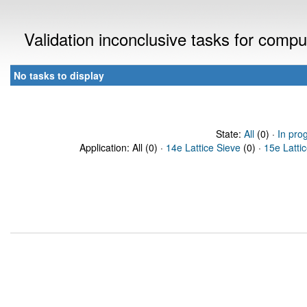
Validation inconclusive tasks for comp
No tasks to display
State:
All
(0) ·
In pro
Application: All (0) ·
14e Lattice Sieve
(0) ·
15e Latti