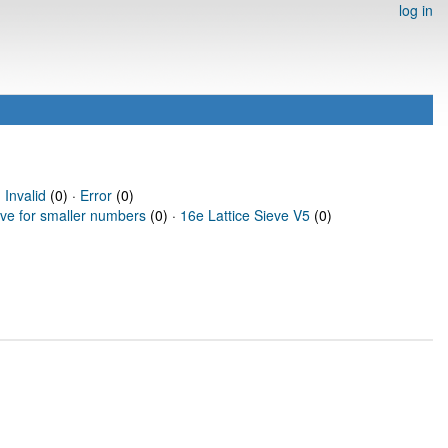
log in
·
Invalid
(0) ·
Error
(0)
eve for smaller numbers
(0) ·
16e Lattice Sieve V5
(0)