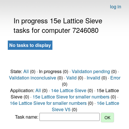
log in
In progress 15e Lattice Sieve
tasks for computer 7246080
No tasks to display
State:
All
(0) · In progress (0) ·
Validation pending
(0) ·
Validation inconclusive
(0) ·
Valid
(0) ·
Invalid
(0) ·
Error
(0)
Application:
All
(0) ·
14e Lattice Sieve
(0) · 15e Lattice
Sieve (0) ·
15e Lattice Sieve for smaller numbers
(0) ·
16e Lattice Sieve for smaller numbers
(0) ·
16e Lattice
Sieve V5
(0)
Task name: