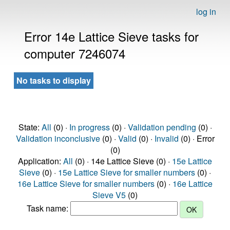
log in
Error 14e Lattice Sieve tasks for
computer 7246074
No tasks to display
State:
All
(0) ·
In progress
(0) ·
Validation pending
(0) ·
Validation inconclusive
(0) ·
Valid
(0) ·
Invalid
(0) · Error
(0)
Application:
All
(0) · 14e Lattice Sieve (0) ·
15e Lattice
Sieve
(0) ·
15e Lattice Sieve for smaller numbers
(0) ·
16e Lattice Sieve for smaller numbers
(0) ·
16e Lattice
Sieve V5
(0)
Task name: