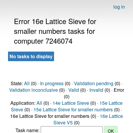
log in
Error 16e Lattice Sieve for
smaller numbers tasks for
computer 7246074
No tasks to display
State:
All
(0) ·
In progress
(0) ·
Validation pending
(0) ·
Validation inconclusive
(0) ·
Valid
(0) ·
Invalid
(0) · Error
(0)
Application:
All
(0) ·
14e Lattice Sieve
(0) ·
15e Lattice
Sieve
(0) ·
15e Lattice Sieve for smaller numbers
(0) ·
16e Lattice Sieve for smaller numbers (0) ·
16e Lattice
Sieve V5
(0)
Task name: