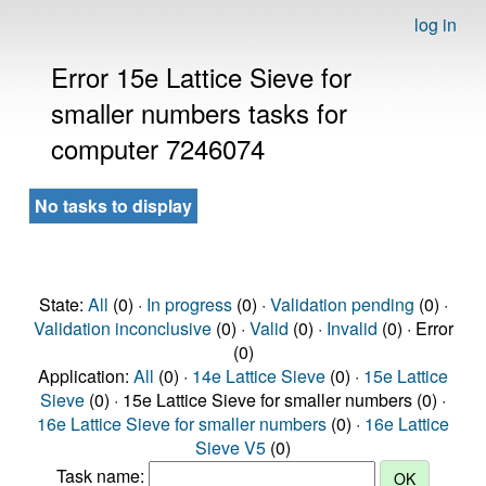
log in
Error 15e Lattice Sieve for
smaller numbers tasks for
computer 7246074
No tasks to display
State:
All
(0) ·
In progress
(0) ·
Validation pending
(0) ·
Validation inconclusive
(0) ·
Valid
(0) ·
Invalid
(0) · Error
(0)
Application:
All
(0) ·
14e Lattice Sieve
(0) ·
15e Lattice
Sieve
(0) · 15e Lattice Sieve for smaller numbers (0) ·
16e Lattice Sieve for smaller numbers
(0) ·
16e Lattice
Sieve V5
(0)
Task name: