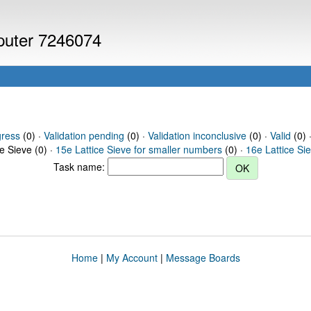
mputer 7246074
gress
(0) ·
Validation pending
(0) ·
Validation inconclusive
(0) ·
Valid
(0) ·
ce Sieve (0) ·
15e Lattice Sieve for smaller numbers
(0) ·
16e Lattice Si
Task name:
Home
|
My Account
|
Message Boards