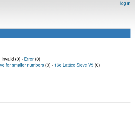
log in
 Invalid (0) ·
Error
(0)
eve for smaller numbers
(0) ·
16e Lattice Sieve V5
(0)