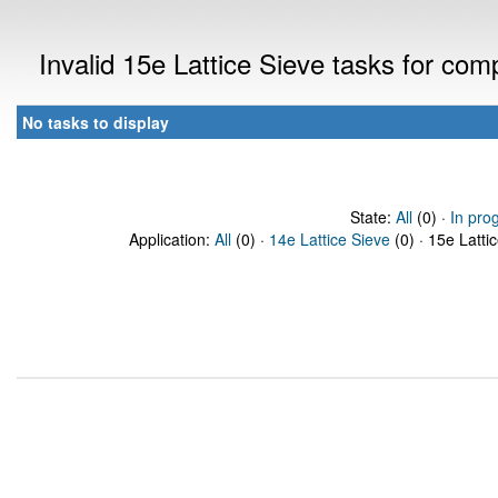
Invalid 15e Lattice Sieve tasks for co
No tasks to display
State:
All
(0) ·
In pro
Application:
All
(0) ·
14e Lattice Sieve
(0) · 15e Latti