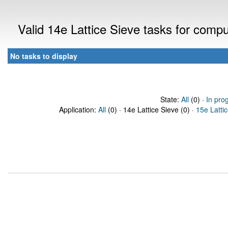
Valid 14e Lattice Sieve tasks for comp
No tasks to display
State:
All
(0) ·
In pro
Application:
All
(0) · 14e Lattice Sieve (0) ·
15e Latti