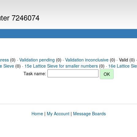
uter 7246074
gress
(0) ·
Validation pending
(0) ·
Validation inconclusive
(0) · Valid (0) 
ce Sieve
(0) ·
15e Lattice Sieve for smaller numbers
(0) ·
16e Lattice Si
Task name:
Home
|
My Account
|
Message Boards