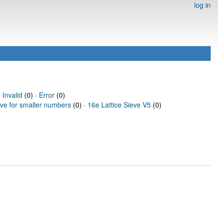
log in
·
Invalid
(0) ·
Error
(0)
eve for smaller numbers
(0) ·
16e Lattice Sieve V5
(0)