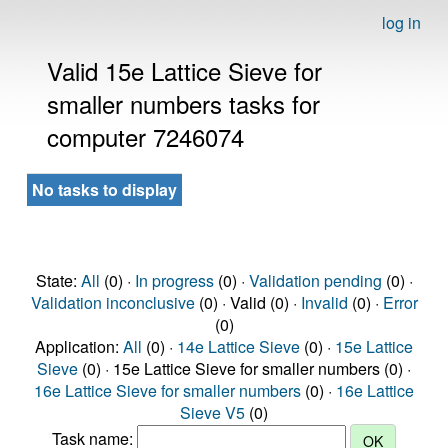
log in
Valid 15e Lattice Sieve for
smaller numbers tasks for
computer 7246074
No tasks to display
State:
All
(0) ·
In progress
(0) ·
Validation pending
(0) ·
Validation inconclusive
(0) · Valid (0) ·
Invalid
(0) ·
Error
(0)
Application:
All
(0) ·
14e Lattice Sieve
(0) ·
15e Lattice
Sieve
(0) · 15e Lattice Sieve for smaller numbers (0) ·
16e Lattice Sieve for smaller numbers
(0) ·
16e Lattice
Sieve V5
(0)
Task name: