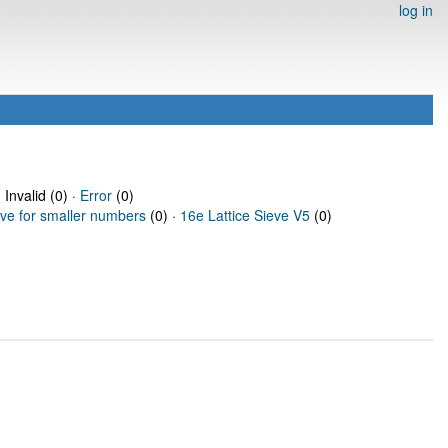
log in
 Invalid (0) ·
Error
(0)
eve for smaller numbers
(0) ·
16e Lattice Sieve V5
(0)