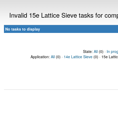
Invalid 15e Lattice Sieve tasks for co
No tasks to display
State:
All
(0) ·
In pro
Application:
All
(0) ·
14e Lattice Sieve
(0) · 15e Latti