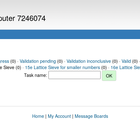
mputer 7246074
gress
(0) ·
Validation pending
(0) ·
Validation inconclusive
(0) ·
Valid
(0) ·
ce Sieve (0) ·
15e Lattice Sieve for smaller numbers
(0) ·
16e Lattice Si
Task name:
Home
|
My Account
|
Message Boards