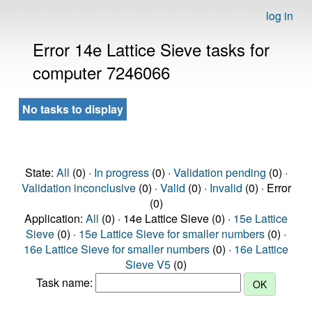
log in
Error 14e Lattice Sieve tasks for
computer 7246066
No tasks to display
State:
All
(0) ·
In progress
(0) ·
Validation pending
(0) ·
Validation inconclusive
(0) ·
Valid
(0) ·
Invalid
(0) · Error
(0)
Application:
All
(0) · 14e Lattice Sieve (0) ·
15e Lattice
Sieve
(0) ·
15e Lattice Sieve for smaller numbers
(0) ·
16e Lattice Sieve for smaller numbers
(0) ·
16e Lattice
Sieve V5
(0)
Task name: