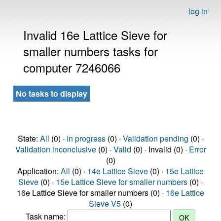
log in
Invalid 16e Lattice Sieve for
smaller numbers tasks for
computer 7246066
No tasks to display
State:
All
(0) ·
In progress
(0) ·
Validation pending
(0) ·
Validation inconclusive
(0) ·
Valid
(0) · Invalid (0) ·
Error
(0)
Application:
All
(0) ·
14e Lattice Sieve
(0) ·
15e Lattice
Sieve
(0) ·
15e Lattice Sieve for smaller numbers
(0) ·
16e Lattice Sieve for smaller numbers (0) ·
16e Lattice
Sieve V5
(0)
Task name: