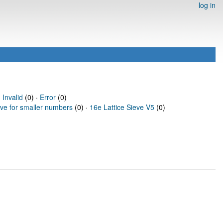
log in
·
Invalid
(0) ·
Error
(0)
eve for smaller numbers
(0) ·
16e Lattice Sieve V5
(0)