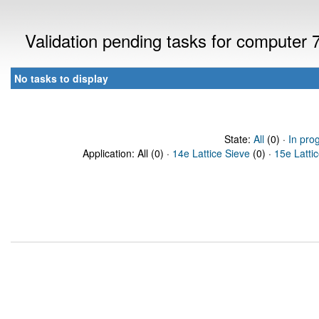
Validation pending tasks for computer
No tasks to display
State:
All
(0) ·
In pro
Application: All (0) ·
14e Lattice Sieve
(0) ·
15e Latti