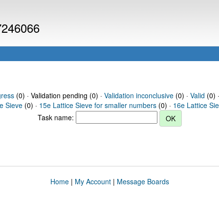
 7246066
gress
(0) · Validation pending (0) ·
Validation inconclusive
(0) ·
Valid
(0) 
ce Sieve
(0) ·
15e Lattice Sieve for smaller numbers
(0) ·
16e Lattice Si
Task name:
Home
|
My Account
|
Message Boards