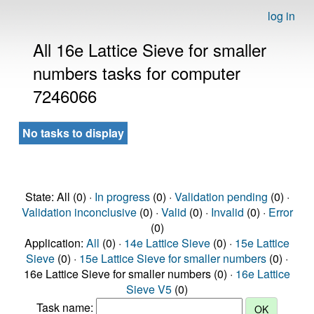
log in
All 16e Lattice Sieve for smaller
numbers tasks for computer
7246066
No tasks to display
State: All (0) ·
In progress
(0) ·
Validation pending
(0) ·
Validation inconclusive
(0) ·
Valid
(0) ·
Invalid
(0) ·
Error
(0)
Application:
All
(0) ·
14e Lattice Sieve
(0) ·
15e Lattice
Sieve
(0) ·
15e Lattice Sieve for smaller numbers
(0) ·
16e Lattice Sieve for smaller numbers (0) ·
16e Lattice
Sieve V5
(0)
Task name: