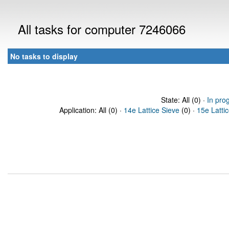
All tasks for computer 7246066
No tasks to display
State: All (0) ·
In pro
Application: All (0) ·
14e Lattice Sieve
(0) ·
15e Latti