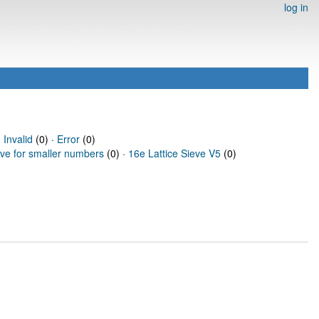
log in
·
Invalid
(0) ·
Error
(0)
eve for smaller numbers
(0) ·
16e Lattice Sieve V5
(0)