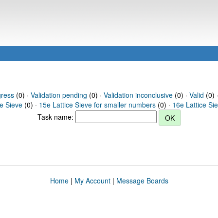
gress
(0) ·
Validation pending
(0) ·
Validation inconclusive
(0) ·
Valid
(0) 
ce Sieve
(0) ·
15e Lattice Sieve for smaller numbers
(0) ·
16e Lattice Si
Task name:
Home
|
My Account
|
Message Boards