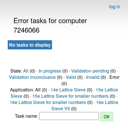
log in
Error tasks for computer
7246066
No tasks to display
State:
All
(0) ·
In progress
(0) ·
Validation pending
(0) ·
Validation inconclusive
(0) ·
Valid
(0) ·
Invalid
(0) · Error
(0)
Application: All (0) ·
14e Lattice Sieve
(0) ·
15e Lattice
Sieve
(0) ·
15e Lattice Sieve for smaller numbers
(0) ·
16e Lattice Sieve for smaller numbers
(0) ·
16e Lattice
Sieve V5
(0)
Task name: