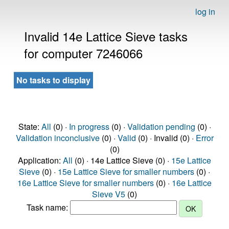
log in
Invalid 14e Lattice Sieve tasks
for computer 7246066
No tasks to display
State:
All
(0) ·
In progress
(0) ·
Validation pending
(0) ·
Validation inconclusive
(0) ·
Valid
(0) · Invalid (0) ·
Error
(0)
Application:
All
(0) · 14e Lattice Sieve (0) ·
15e Lattice
Sieve
(0) ·
15e Lattice Sieve for smaller numbers
(0) ·
16e Lattice Sieve for smaller numbers
(0) ·
16e Lattice
Sieve V5
(0)
Task name: