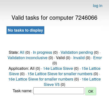
log in
Valid tasks for computer 7246066
No tasks to display
State:
All
(0) ·
In progress
(0) ·
Validation pending
(0) ·
Validation inconclusive
(0) · Valid (0) ·
Invalid
(0) ·
Error
(0)
Application: All (0) ·
14e Lattice Sieve
(0) ·
15e Lattice
Sieve
(0) ·
15e Lattice Sieve for smaller numbers
(0) ·
16e Lattice Sieve for smaller numbers
(0) ·
16e Lattice
Sieve V5
(0)
Task name: