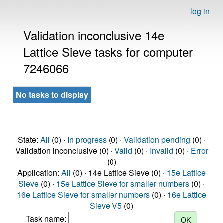
log in
Validation inconclusive 14e
Lattice Sieve tasks for computer
7246066
No tasks to display
State:
All
(0) ·
In progress
(0) ·
Validation pending
(0) ·
Validation inconclusive (0) ·
Valid
(0) ·
Invalid
(0) ·
Error
(0)
Application:
All
(0) · 14e Lattice Sieve (0) ·
15e Lattice
Sieve
(0) ·
15e Lattice Sieve for smaller numbers
(0) ·
16e Lattice Sieve for smaller numbers
(0) ·
16e Lattice
Sieve V5
(0)
Task name: