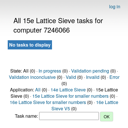
log in
All 15e Lattice Sieve tasks for
computer 7246066
No tasks to display
State: All (0) ·
In progress
(0) ·
Validation pending
(0) ·
Validation inconclusive
(0) ·
Valid
(0) ·
Invalid
(0) ·
Error
(0)
Application:
All
(0) ·
14e Lattice Sieve
(0) · 15e Lattice
Sieve (0) ·
15e Lattice Sieve for smaller numbers
(0) ·
16e Lattice Sieve for smaller numbers
(0) ·
16e Lattice
Sieve V5
(0)
Task name: