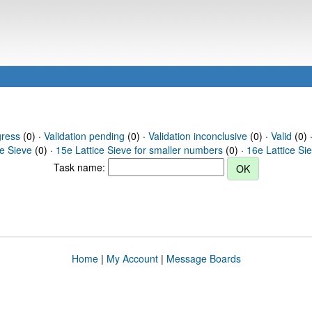
gress
(0) ·
Validation pending
(0) ·
Validation inconclusive
(0) ·
Valid
(0) 
ce Sieve
(0) ·
15e Lattice Sieve for smaller numbers
(0) ·
16e Lattice Si
Task name:
Home
|
My Account
|
Message Boards