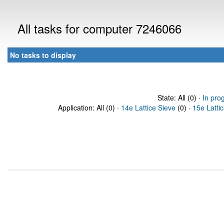
All tasks for computer 7246066
No tasks to display
State: All (0) ·
In pro
Application: All (0) ·
14e Lattice Sieve
(0) ·
15e Latti