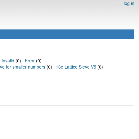
log in
·
Invalid
(0) ·
Error
(0)
eve for smaller numbers
(0) ·
16e Lattice Sieve V5
(0)