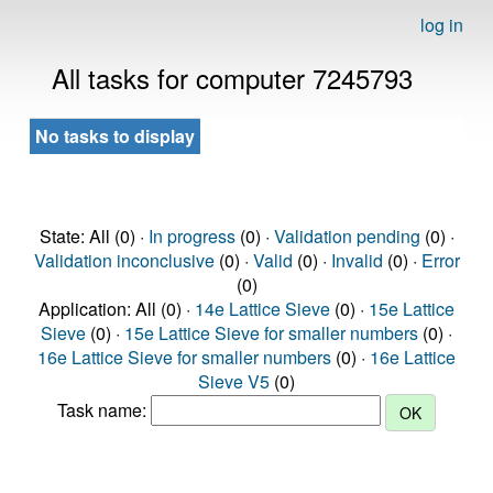
log in
All tasks for computer 7245793
No tasks to display
State: All (0) ·
In progress
(0) ·
Validation pending
(0) ·
Validation inconclusive
(0) ·
Valid
(0) ·
Invalid
(0) ·
Error
(0)
Application: All (0) ·
14e Lattice Sieve
(0) ·
15e Lattice
Sieve
(0) ·
15e Lattice Sieve for smaller numbers
(0) ·
16e Lattice Sieve for smaller numbers
(0) ·
16e Lattice
Sieve V5
(0)
Task name: