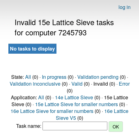
log in
Invalid 15e Lattice Sieve tasks
for computer 7245793
No tasks to display
State:
All
(0) ·
In progress
(0) ·
Validation pending
(0) ·
Validation inconclusive
(0) ·
Valid
(0) · Invalid (0) ·
Error
(0)
Application:
All
(0) ·
14e Lattice Sieve
(0) · 15e Lattice
Sieve (0) ·
15e Lattice Sieve for smaller numbers
(0) ·
16e Lattice Sieve for smaller numbers
(0) ·
16e Lattice
Sieve V5
(0)
Task name: