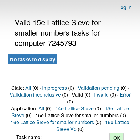
log in
Valid 15e Lattice Sieve for
smaller numbers tasks for
computer 7245793
No tasks to display
State:
All
(0) ·
In progress
(0) ·
Validation pending
(0) ·
Validation inconclusive
(0) · Valid (0) ·
Invalid
(0) ·
Error
(0)
Application:
All
(0) ·
14e Lattice Sieve
(0) ·
15e Lattice
Sieve
(0) · 15e Lattice Sieve for smaller numbers (0) ·
16e Lattice Sieve for smaller numbers
(0) ·
16e Lattice
Sieve V5
(0)
Task name: