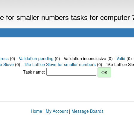
eve for smaller numbers tasks for computer
gress
(0) ·
Validation pending
(0) · Validation inconclusive (0) ·
Valid
(0) 
ce Sieve
(0) ·
15e Lattice Sieve for smaller numbers
(0) · 16e Lattice Si
Task name:
Home
|
My Account
|
Message Boards