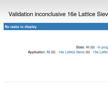
Validation inconclusive 16e Lattice Si
No tasks to display
State:
All
(0) ·
In pro
Application:
All
(0) ·
14e Lattice Sieve
(0) ·
15e Latti