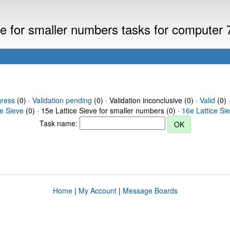
eve for smaller numbers tasks for computer
gress
(0) ·
Validation pending
(0) · Validation inconclusive (0) ·
Valid
(0) 
ce Sieve
(0) · 15e Lattice Sieve for smaller numbers (0) ·
16e Lattice Si
Task name:
Home
|
My Account
|
Message Boards