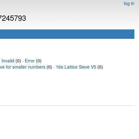
log in
 7245793
·
Invalid
(0) ·
Error
(0)
eve for smaller numbers
(0) ·
16e Lattice Sieve V5
(0)