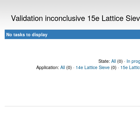
Validation inconclusive 15e Lattice Si
No tasks to display
State:
All
(0) ·
In pro
Application:
All
(0) ·
14e Lattice Sieve
(0) ·
15e Latti