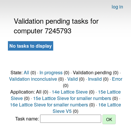
log in
Validation pending tasks for
computer 7245793
No tasks to display
State:
All
(0) ·
In progress
(0) · Validation pending (0) ·
Validation inconclusive
(0) ·
Valid
(0) ·
Invalid
(0) ·
Error
(0)
Application: All (0) ·
14e Lattice Sieve
(0) ·
15e Lattice
Sieve
(0) ·
15e Lattice Sieve for smaller numbers
(0) ·
16e Lattice Sieve for smaller numbers
(0) ·
16e Lattice
Sieve V5
(0)
Task name: