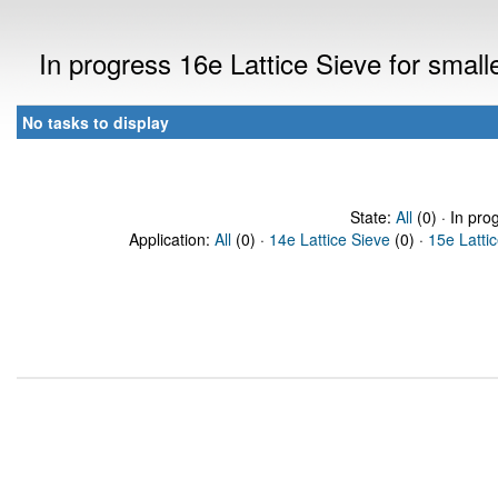
In progress 16e Lattice Sieve for sma
No tasks to display
State:
All
(0) · In pro
Application:
All
(0) ·
14e Lattice Sieve
(0) ·
15e Latti