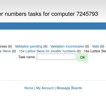
ller numbers tasks for computer 7245793
gress (0) ·
Validation pending
(0) ·
Validation inconclusive
(0) ·
Valid
(0) 
ce Sieve
(0) ·
15e Lattice Sieve for smaller numbers
(0) · 16e Lattice Si
Task name:
Home
|
My Account
|
Message Boards